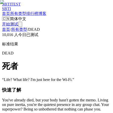
SBTI
TEST
SBTI
首页
所有类型
排行榜
博客
🇨🇳
简体中文
开始测试
首页
/
所有类型
/
DEAD
10,016 人今日已测试
标准结果
DEAD
死者
“
Life? What life? I'm just here for the Wi-Fi.
”
快速了解
You've already died, but your body hasn't gotten the memo. Living
on pure inertia, you're the quietest presence in any group chat. Your
superpower? Being so unbothered that nothing can phase you.