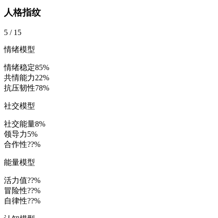
人格指纹
5
/
15
情绪模型
情绪稳定
85
%
共情能力
22
%
抗压韧性
78
%
社交模型
社交能量
8
%
领导力
5
%
合作性
??%
能量模型
活力值
??%
冒险性
??%
自律性
??%