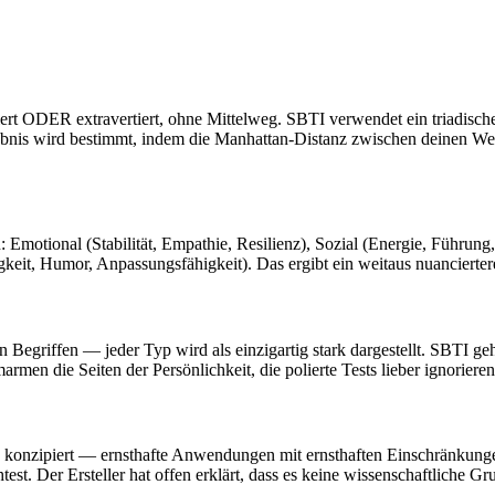
iert ODER extravertiert, ohne Mittelweg. SBTI verwendet ein triadisc
ebnis wird bestimmt, indem die Manhattan-Distanz zwischen deinen Wer
motional (Stabilität, Empathie, Resilienz), Sozial (Energie, Führung, 
gkeit, Humor, Anpassungsfähigkeit). Das ergibt ein weitaus nuanciertere
en Begriffen — jeder Typ wird als einzigartig stark dargestellt. SBTI g
ie Seiten der Persönlichkeit, die polierte Tests lieber ignorieren
konzipiert — ernsthafte Anwendungen mit ernsthaften Einschränkungen.
htest. Der Ersteller hat offen erklärt, dass es keine wissenschaftliche G