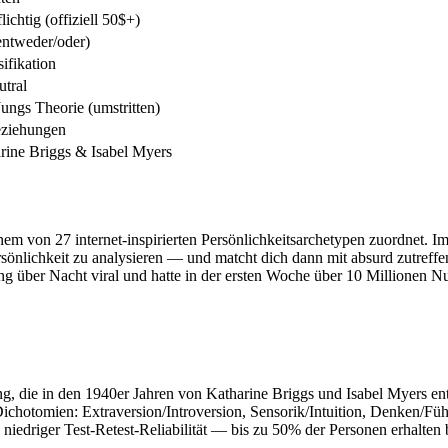
lichtig (offiziell 50$+)
ntweder/oder)
ifikation
utral
Jungs Theorie (umstritten)
eziehungen
rine Briggs & Isabel Myers
inem von 27 internet-inspirierten Persönlichkeitsarchetypen zuordnet. Im
rsönlichkeit zu analysieren — und matcht dich dann mit absurd zutr
ber Nacht viral und hatte in der ersten Woche über 10 Millionen Nu
ng, die in den 1940er Jahren von Katharine Briggs und Isabel Myers en
ichotomien: Extraversion/Introversion, Sensorik/Intuition, Denken/Fü
niedriger Test-Retest-Reliabilität — bis zu 50% der Personen erhalte