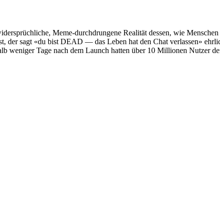
dersprüchliche, Meme-durchdrungene Realität dessen, wie Menschen wir
n Test, der sagt «du bist DEAD — das Leben hat den Chat verlassen» ehrl
halb weniger Tage nach dem Launch hatten über 10 Millionen Nutzer d