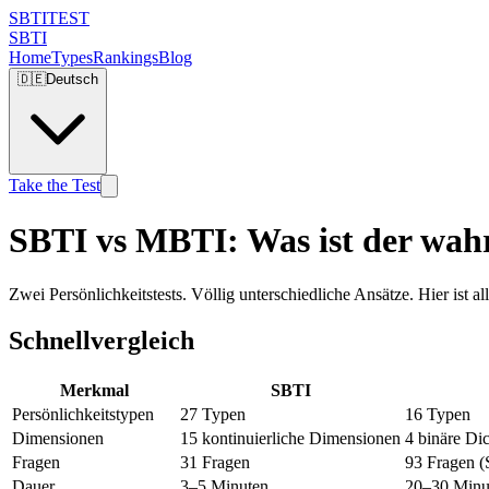
SBTI
TEST
SBTI
Home
Types
Rankings
Blog
🇩🇪
Deutsch
Take the Test
SBTI vs MBTI: Was ist der wah
Zwei Persönlichkeitstests. Völlig unterschiedliche Ansätze. Hier ist a
Schnellvergleich
Merkmal
SBTI
Persönlichkeitstypen
27 Typen
16 Typen
Dimensionen
15 kontinuierliche Dimensionen
4 binäre Di
Fragen
31 Fragen
93 Fragen (
Dauer
3–5 Minuten
20–30 Minu