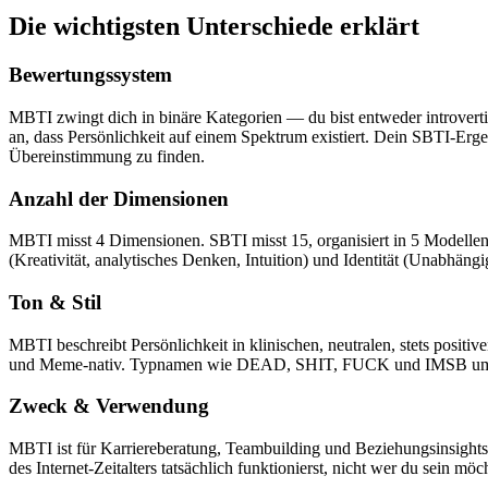
Die wichtigsten Unterschiede erklärt
Bewertungssystem
MBTI zwingt dich in binäre Kategorien — du bist entweder introvert
an, dass Persönlichkeit auf einem Spektrum existiert. Dein SBTI-Erg
Übereinstimmung zu finden.
Anzahl der Dimensionen
MBTI misst 4 Dimensionen. SBTI misst 15, organisiert in 5 Modellen: E
(Kreativität, analytisches Denken, Intuition) und Identität (Unabhängi
Ton & Stil
MBTI beschreibt Persönlichkeit in klinischen, neutralen, stets positiv
und Meme-nativ. Typnamen wie DEAD, SHIT, FUCK und IMSB umarmen d
Zweck & Verwendung
MBTI ist für Karriereberatung, Teambuilding und Beziehungsinsights 
des Internet-Zeitalters tatsächlich funktionierst, nicht wer du sein möc