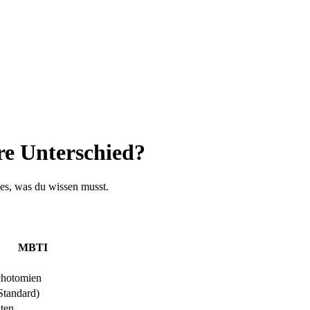
re Unterschied?
lles, was du wissen musst.
MBTI
chotomien
Standard)
ten