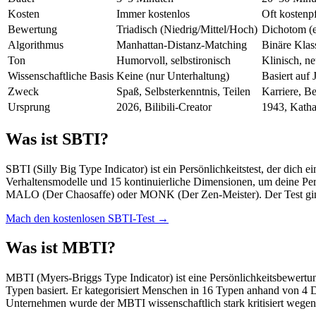
Kosten
Immer kostenlos
Oft kostenpf
Bewertung
Triadisch (Niedrig/Mittel/Hoch)
Dichotom (e
Algorithmus
Manhattan-Distanz-Matching
Binäre Klass
Ton
Humorvoll, selbstironisch
Klinisch, ne
Wissenschaftliche Basis
Keine (nur Unterhaltung)
Basiert auf 
Zweck
Spaß, Selbsterkenntnis, Teilen
Karriere, B
Ursprung
2026, Bilibili-Creator
1943, Katha
Was ist SBTI?
SBTI (Silly Big Type Indicator) ist ein Persönlichkeitstest, der dich e
Verhaltensmodelle und 15 kontinuierliche Dimensionen, um deine Pe
MALO (Der Chaosaffe) oder MONK (Der Zen-Meister). Der Test ging ü
Mach den kostenlosen SBTI-Test →
Was ist MBTI?
MBTI (Myers-Briggs Type Indicator) ist eine Persönlichkeitsbewertu
Typen basiert. Er kategorisiert Menschen in 16 Typen anhand von 4 D
Unternehmen wurde der MBTI wissenschaftlich stark kritisiert wegen 