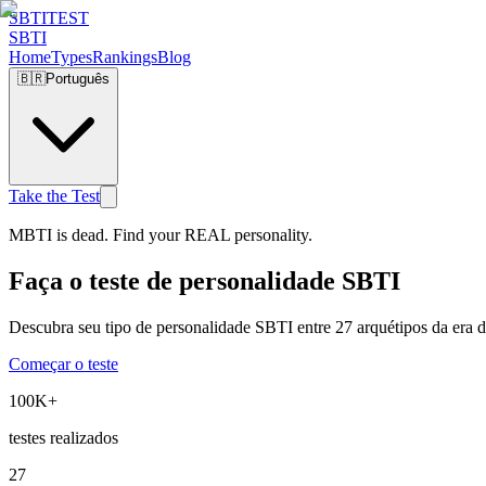
SBTI
TEST
SBTI
Home
Types
Rankings
Blog
🇧🇷
Português
Take the Test
MBTI is dead. Find your REAL personality.
Faça o teste de personalidade SBTI
Descubra seu tipo de personalidade SBTI entre 27 arquétipos da era d
Começar o teste
100K+
testes realizados
27