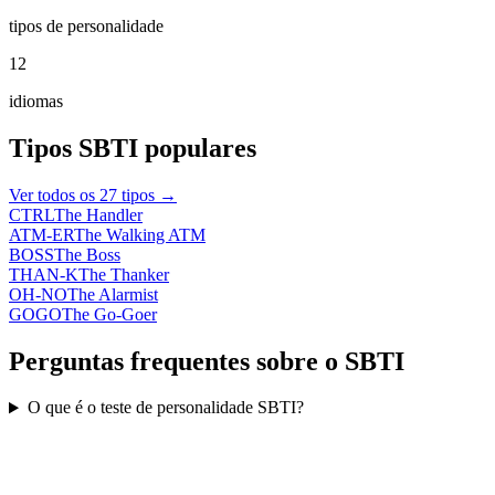
tipos de personalidade
12
idiomas
Tipos SBTI populares
Ver todos os 27 tipos →
CTRL
The Handler
ATM-ER
The Walking ATM
BOSS
The Boss
THAN-K
The Thanker
OH-NO
The Alarmist
GOGO
The Go-Goer
Perguntas frequentes sobre o SBTI
O que é o teste de personalidade SBTI?